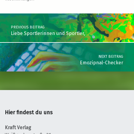
Skip back to main navigation
Post navigation
PREVIOUS BEITRAG
Liebe Sportlerinnen und Sportler,
NEXT BEITRAG
Emozipnal-Checker
Hier findest du uns
Kraft Verlag