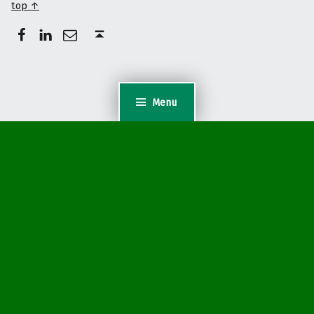
top ↑
Facebook
LinkedIn
E-Mail
Back to top ↑
Menu